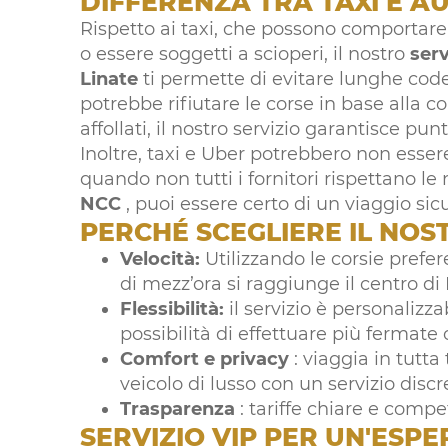
DIFFERENZA TRA TAXI E A
Rispetto ai taxi, che possono comportare 
o essere soggetti a scioperi, il nostro
serv
Linate
ti permette di evitare lunghe code 
potrebbe rifiutare le corse in base alla co
affollati, il nostro servizio garantisce pun
Inoltre, taxi e Uber potrebbero non esser
quando non tutti i fornitori rispettano le
NCC
, puoi essere certo di un viaggio sicu
PERCHÉ SCEGLIERE IL NOS
Velocità:
Utilizzando le corsie prefe
di mezz’ora si raggiunge il centro di
Flessibilità:
il servizio è personalizza
possibilità di effettuare più fermate 
Comfort e privacy
: viaggia in tutta
veicolo di lusso con un servizio discr
Trasparenza
: tariffe chiare e compe
SERVIZIO VIP PER UN'ESP