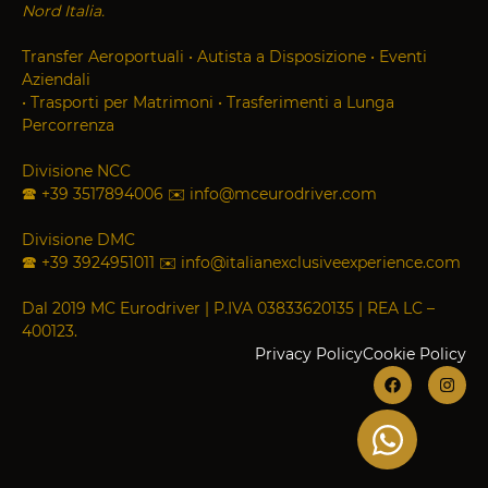
Nord Italia.
Transfer Aeroportuali
•
Autista a Disposizione
•
Eventi
Aziendali
•
Trasporti per Matrimoni
•
Trasferimenti a Lunga
Percorrenza
Divisione NCC
🕿
+39 3517894006
✉
info@mceurodriver.com
Divisione DMC
🕿
+39 3924951011
✉
info@italianexclusiveexperience.com
Dal 2019 MC Eurodriver | P.IVA 03833620135 | REA LC –
400123.
Privacy Policy
Cookie Policy