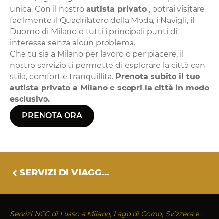
unica. Con il nostro
autista privato
, potrai visitare
facilmente il Quadrilatero della Moda, i Navigli, il
Duomo di Milano e tutti i principali punti di
interesse senza alcun problema.
Che tu sia a Milano per lavoro o per piacere, il
nostro servizio ti permette di esplorare la città con
stile, comfort e tranquillità.
Prenota subito il tuo
autista privato a Milano e scopri la città in modo
esclusivo.
PRENOTA ORA
SERVIZI DI VIAGGIO DI LUSSO IN ITALIA
Servizi NCC di Lusso a Milano, Lago di Como, Svizzera e