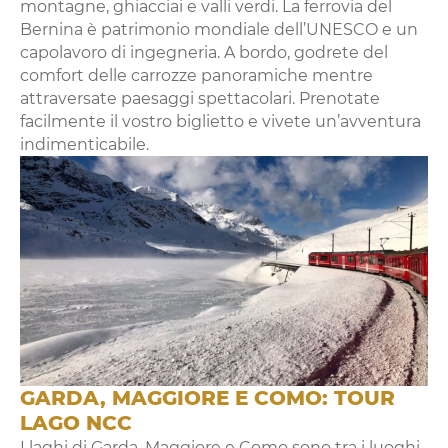
montagne, ghiacciai e valli verdi. La ferrovia del
Bernina è patrimonio mondiale dell’UNESCO e un
capolavoro di ingegneria. A bordo, godrete del
comfort delle carrozze panoramiche mentre
attraversate paesaggi spettacolari. Prenotate
facilmente il vostro biglietto e vivete un’avventura
indimenticabile.
GARDA, MAGGIORE E COMO: TOUR
LAGO NCC
I laghi di Garda, Maggiore e Como sono tra i luoghi