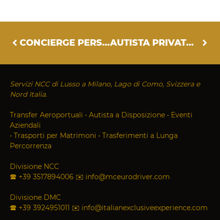
CONCIERGE PERSONALE PER SERVIZI DI VIAGGIO DI LUSSO IN ITALIA
AUTISTA PRIVATO A MILANO
Servizi NCC di Lusso a Milano, Lago di Como, Svizzera e
Nord Italia.
Transfer Aeroportuali
•
Autista a Disposizione
•
Eventi
Aziendali
•
Trasporti per Matrimoni
•
Trasferimenti a Lunga
Percorrenza
Divisione NCC
🕿
+39 3517894006
✉
info@mceurodriver.com
Divisione DMC
🕿
+39 3924951011
✉
info@italianexclusiveexperience.com